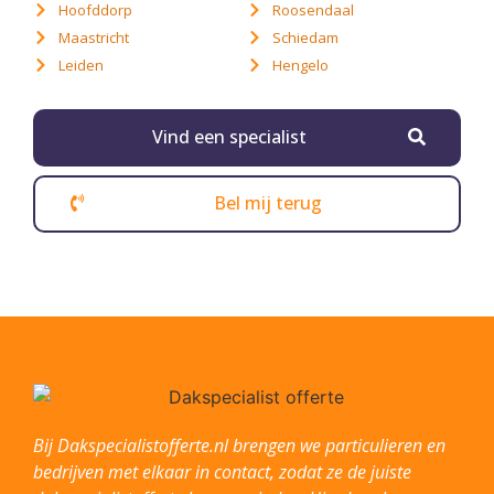
Hoofddorp
Roosendaal
Maastricht
Schiedam
Leiden
Hengelo
Vind een specialist
Bel mij terug
Bij Dakspecialistofferte.nl brengen we particulieren en
bedrijven met elkaar in contact, zodat ze de juiste