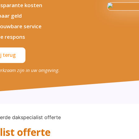
sparante kosten
aar geld
ouwbare service
le respons
j terug
erkzaam zijn in uw omgeving.
ist offerte