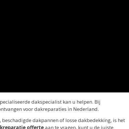
ecialiseerde dakspecialist kan u helpen. Bij
s ontvangen voor dakreparaties in Nederland.
 beschadigde dakpannen of losse dakbedekking, is het
kreparatie offerte
aan te vragen, kunt u de juiste