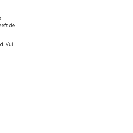
e
eeft de
d. Vul