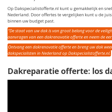
Op Dakspecialistofferte.nl kunt u gemakkelijk en sne
Nederland. Door offertes te vergelijken kunt u de jui
binnen uw budget past.
“De staat van uw dak is van groot belang voor de veilig
aanvragen van een dakrenovatie offerte en neem de ee
Ontvang een dakrenovatie offerte en breng uw dak weer i
dakspecialisten in Nederland op Dakspecialistofferte.nl.
Dakreparatie offerte: los 