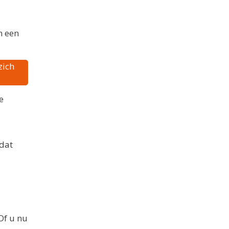
n een
zich
e
 dat
Of u nu