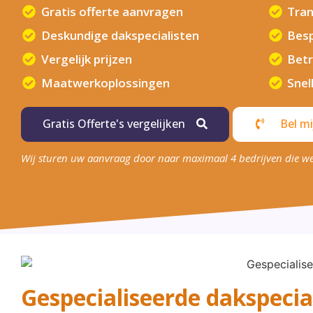
Gratis offerte aanvragen
Tran
Deskundige dakspecialisten
Besp
Vergelijk prijzen
Betr
Maatwerkoplossingen
Snel
Gratis Offerte's vergelijken
Bel mi
Wij sturen uw aanvraag door naar maximaal 4 bedrijven die w
Gespecialiseerde dakspecial