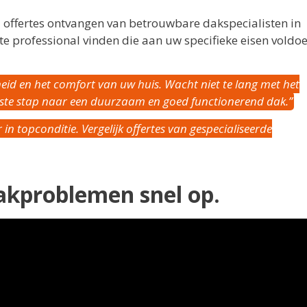
l offertes ontvangen van betrouwbare dakspecialisten in
ste professional vinden die aan uw specifieke eisen voldoe
heid en het comfort van uw huis. Wacht niet te lang met het
rste stap naar een duurzaam en goed functionerend dak.”
n topconditie. Vergelijk offertes van gespecialiseerde
dakproblemen snel op.