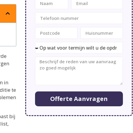
rde
rgen
n in
itie te
oblemen
Offerte Aanvragen
ast bij
ist,