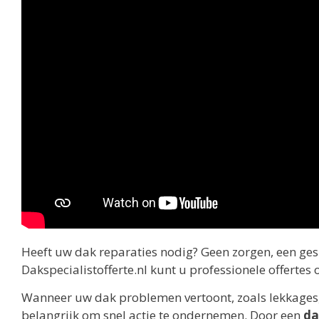
Heeft uw dak reparaties nodig? Geen zorgen, een gesp
Dakspecialistofferte.nl kunt u professionele offerte
Wanneer uw dak problemen vertoont, zoals lekkages,
belangrijk om snel actie te ondernemen. Door een
da