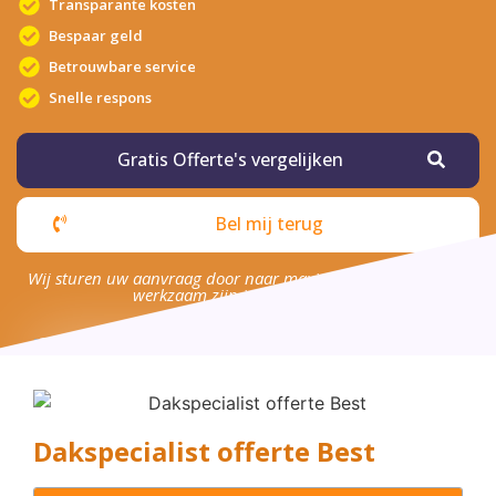
Transparante kosten
Bespaar geld
Betrouwbare service
Snelle respons
Gratis Offerte's vergelijken
Bel mij terug
Wij sturen uw aanvraag door naar maximaal 4 bedrijven die
werkzaam zijn in uw omgeving.
Dakspecialist offerte Best