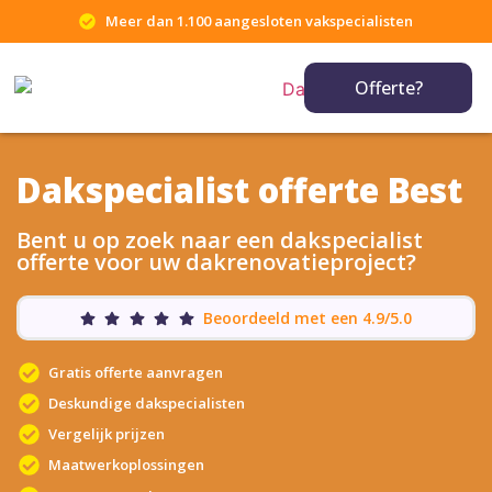
Meer dan 1.100 aangesloten vakspecialisten
Offerte?
Dakspecialist offerte Best
Bent u op zoek naar een dakspecialist
offerte voor uw dakrenovatieproject?
Beoordeeld met een 4.9/5.0
Gratis offerte aanvragen
Deskundige dakspecialisten
Vergelijk prijzen
Maatwerkoplossingen